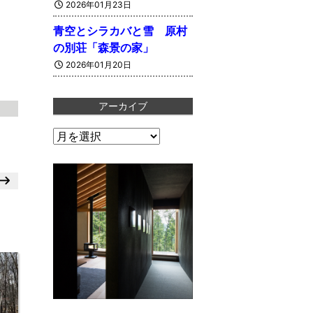
2026年01月23日
青空とシラカバと雪 原村
の別荘「森景の家」
2026年01月20日
アーカイブ
ア
ー
カ
イ
ブ