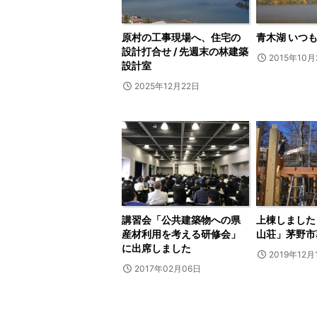
原村の工事現場へ、住宅の
青木湖 いつ
設計打合せ / 先週末の林建築
2015年10月
設計室
2025年12月22日
講習会「公共建築物への県
上棟しました
産材利用を考える研修会」
山荘」茅野市
に出席しました
2019年12月
2017年02月06日