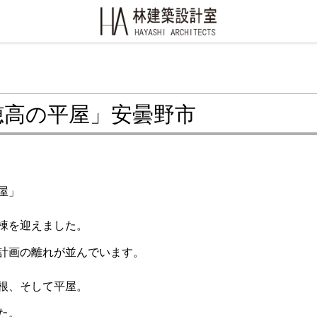
穂高の平屋」安曇野市
屋」
棟を迎えました。
計画の離れが並んでいます。
根、そして平屋。
た。