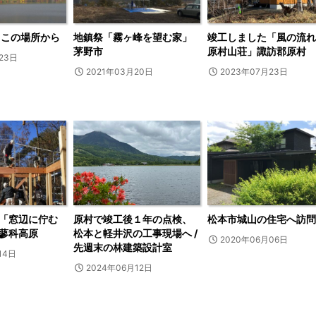
もこの場所から
地鎮祭「霧ヶ峰を望む家」
竣工しました「風の流れ
茅野市
原村山荘」諏訪郡原村
23日
2021年03月20日
2023年07月23日
「窓辺に佇む
原村で竣工後１年の点検、
松本市城山の住宅へ訪問
蓼科高原
松本と軽井沢の工事現場へ /
2020年06月06日
先週末の林建築設計室
14日
2024年06月12日