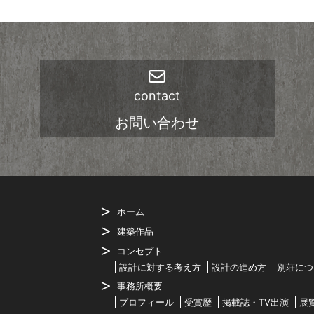
contact
お問い合わせ
ホーム
建築作品
コンセプト
設計に対する考え方
設計の進め方
別荘につ
事務所概要
プロフィール
受賞歴
掲載誌・TV出演
展