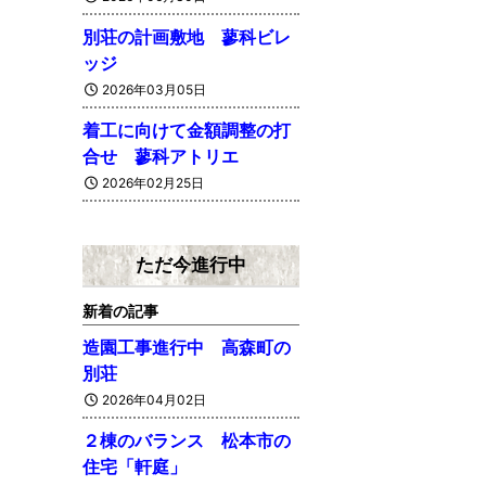
別荘の計画敷地 蓼科ビレ
ッジ
2026年03月05日
着工に向けて金額調整の打
合せ 蓼科アトリエ
2026年02月25日
ただ今進行中
新着の記事
造園工事進行中 高森町の
別荘
2026年04月02日
２棟のバランス 松本市の
住宅「軒庭」