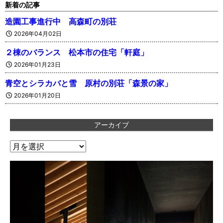
新着の記事
造園工事進行中 高森町の別荘
2026年04月02日
２棟のバランス 松本市の住宅「軒庭」
2026年01月23日
青空とシラカバと雪 原村の別荘「森景の家」
2026年01月20日
アーカイブ
ア
ー
カ
イ
ブ