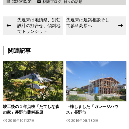
2020/10/01
林隆ブログ
,
日々の活動
先週末は地鎮祭、別荘
先週末は建築相談そし
設計の打合せ、傾斜地
て蓼科高原へ
でトランシット
関連記事
竣工後の１年点検「たてしな森
上棟しました「ガレージハウ
の家」茅野市蓼科高原
ス」長野市
2019年10月27日
2016年05月30日