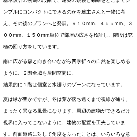
基本設計の初期の段階で、建築の規模と動線をどこまでシ
ンプルにコンパクトにできるのかを建主さんと一緒に考
え、その後のプランへと発展。９１０mm、４５５mm、３
００mm、１５０mm単位で部屋の広さを検証し、階段は究
極の回り方をしています。
南に広がる森と向き合いながら四季折々の自然を楽しめる
ように、２階全域を居間空間に。
結果的に１階は個室と水廻りのゾーンになっています。
夏は緑が豊かですが、冬は葉が落ち遠くまで視線が通り、
まったく異なる風景になります。周辺の建物ができるだけ
視界に入ってこないように、建物の配置を工夫していま
す。前面道路に対して角度をふったことは、いろいろな意