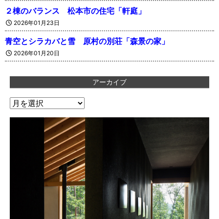
２棟のバランス 松本市の住宅「軒庭」
2026年01月23日
青空とシラカバと雪 原村の別荘「森景の家」
2026年01月20日
アーカイブ
ア
ー
カ
イ
ブ