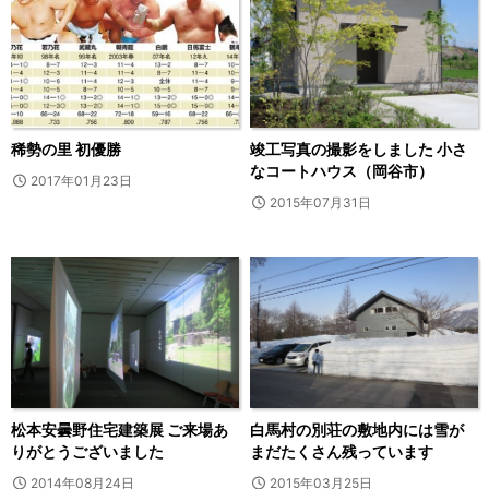
稀勢の里 初優勝
竣工写真の撮影をしました 小さ
なコートハウス（岡谷市）
2017年01月23日
2015年07月31日
松本安曇野住宅建築展 ご来場あ
白馬村の別荘の敷地内には雪が
りがとうございました
まだたくさん残っています
2014年08月24日
2015年03月25日