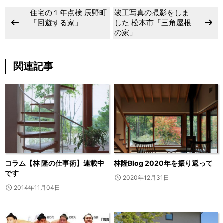
住宅の１年点検 辰野町
竣工写真の撮影をしま
「回遊する家」
した 松本市「三角屋根
の家」
関連記事
コラム【林 隆の仕事術】連載中
林隆Blog 2020年を振り返って
です
2020年12月31日
2014年11月04日