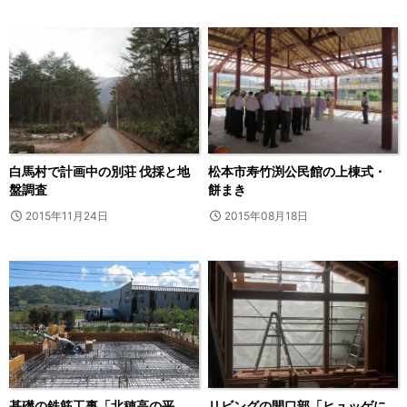
白馬村で計画中の別荘 伐採と地
松本市寿竹渕公民館の上棟式・
盤調査
餅まき
2015年11月24日
2015年08月18日
基礎の鉄筋工事「北穂高の平
リビングの開口部「ヒュッゲに