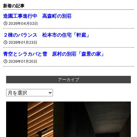
新着の記事
造園工事進行中 高森町の別荘
2026年04月02日
２棟のバランス 松本市の住宅「軒庭」
2026年01月23日
青空とシラカバと雪 原村の別荘「森景の家」
2026年01月20日
アーカイブ
ア
ー
カ
イ