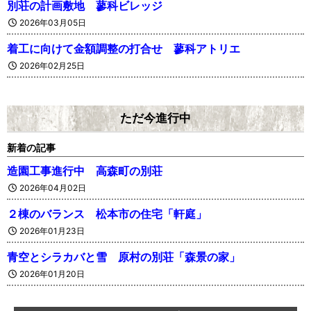
別荘の計画敷地 蓼科ビレッジ
2026年03月05日
着工に向けて金額調整の打合せ 蓼科アトリエ
2026年02月25日
ただ今進行中
新着の記事
造園工事進行中 高森町の別荘
2026年04月02日
２棟のバランス 松本市の住宅「軒庭」
2026年01月23日
青空とシラカバと雪 原村の別荘「森景の家」
2026年01月20日