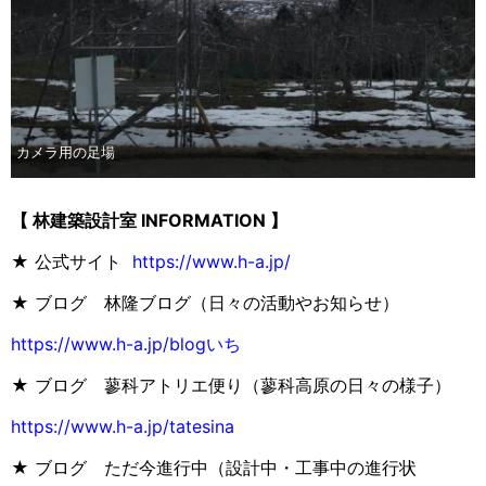
カメラ用の足場
【 林建築設計室 INFORMATION 】
★ 公式サイト
https://www.h-a.jp/
★ ブログ 林隆ブログ（日々の活動やお知らせ）
https://www.h-a.jp/blogいち
★ ブログ 蓼科アトリエ便り（蓼科高原の日々の様子）
https://www.h-a.jp/tatesina
★ ブログ ただ今進行中（設計中・工事中の進行状