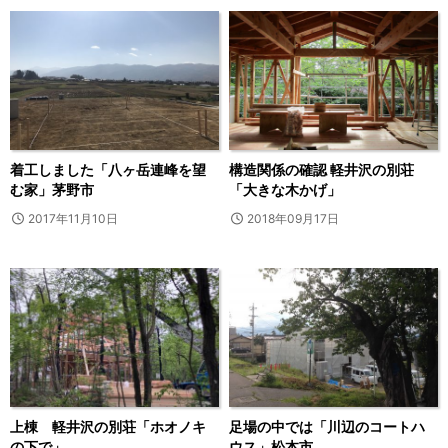
着工しました「八ヶ岳連峰を望
構造関係の確認 軽井沢の別荘
む家」茅野市
「大きな木かげ」
2017年11月10日
2018年09月17日
上棟 軽井沢の別荘「ホオノキ
足場の中では「川辺のコートハ
の下で」
ウス」松本市