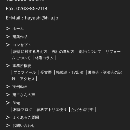
Fax. 0263-85-2118
E-Ｍail：hayashi@h-a.jp
ホーム
建築作品
コンセプト
設計に対する考え方
設計の進め方
別荘について
リフォー
ムについて
林隆コラム
事務所概要
プロフィール
受賞歴
掲載誌・TV出演
展覧会・講演会の記
録
アクセス
実例動画
建主さんの声
Blog
林隆ブログ
蓼科アトリエ便り
ただ今進行中
よくあるご質問
お問い合わせ