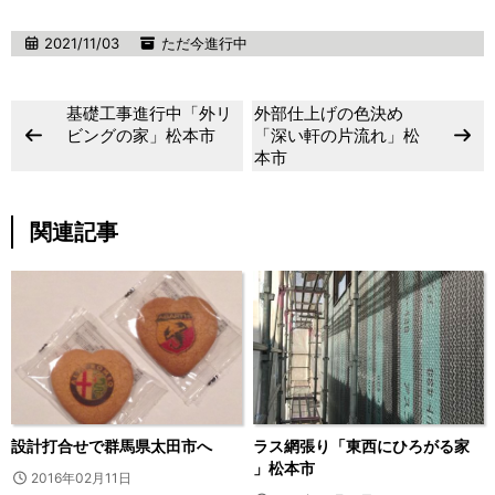
2021/11/03
ただ今進行中
基礎工事進行中「外リ
外部仕上げの色決め
ビングの家」松本市
「深い軒の片流れ」松
本市
関連記事
設計打合せで群馬県太田市へ
ラス網張り「東西にひろがる家
」松本市
2016年02月11日