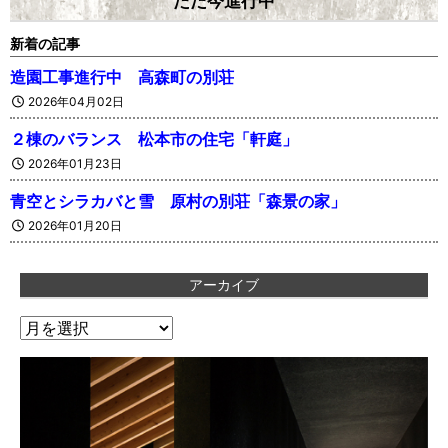
ただ今進行中
新着の記事
造園工事進行中 高森町の別荘
2026年04月02日
２棟のバランス 松本市の住宅「軒庭」
2026年01月23日
青空とシラカバと雪 原村の別荘「森景の家」
2026年01月20日
アーカイブ
ア
ー
カ
イ