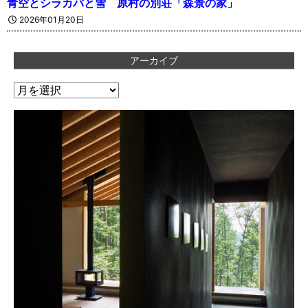
青空とシラカバと雪 原村の別荘「森景の家」
2026年01月20日
アーカイブ
ア
ー
カ
イ
ブ