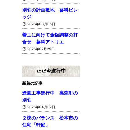
別荘の計画敷地 蓼科ビレ
ッジ
2026年03月05日
着工に向けて金額調整の打
合せ 蓼科アトリエ
2026年02月25日
ただ今進行中
新着の記事
造園工事進行中 高森町の
別荘
2026年04月02日
２棟のバランス 松本市の
住宅「軒庭」