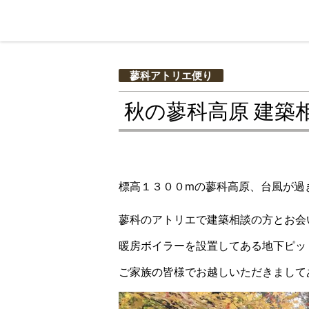
蓼科アトリエ便り
秋の蓼科高原 建築
標高１３００mの蓼科高原、台風が過
蓼科のアトリエで建築相談の方とお会
暖房ボイラーを設置してある地下ピッ
ご家族の皆様でお越しいただきまして