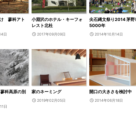
け 蓼科アト
小淵沢のホテル・キーフォ
尖石縄文祭り2014 茅野
レスト北杜
5000年
14日
2017年09月09日
2014年10月14日
 蓼科高原の別
家のネーミング
開口の大きさを検討中
2019年02月05日
2014年06月18日
11日