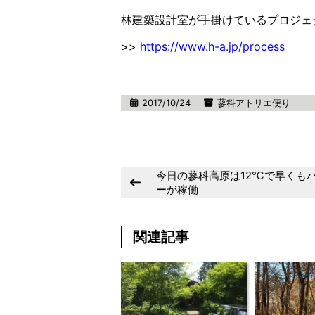
林建築設計室が手掛けているプロジェ
>>
https://www.h-a.jp/process
2017/10/24
蓼科アトリエ便り
今日の蓼科高原は12℃で早くも
ーが稼働
関連記事