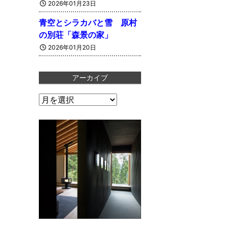
2026年01月23日
青空とシラカバと雪 原村
の別荘「森景の家」
2026年01月20日
アーカイブ
ア
ー
カ
イ
ブ