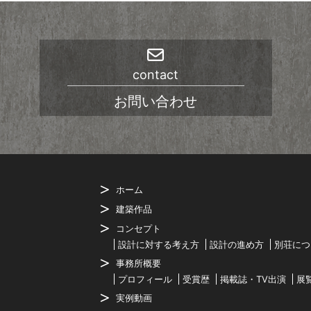
contact
お問い合わせ
ホーム
建築作品
コンセプト
設計に対する考え方
設計の進め方
別荘につ
事務所概要
プロフィール
受賞歴
掲載誌・TV出演
展
実例動画