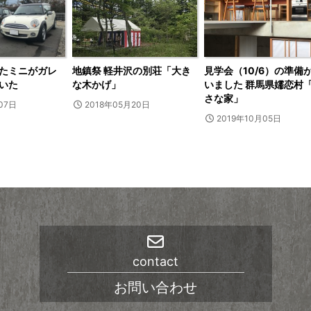
たミニがガレ
地鎮祭 軽井沢の別荘「大き
見学会（10/6）の準備
いた
な木かげ」
いました 群馬県嬬恋村
さな家」
07日
2018年05月20日
2019年10月05日
contact
お問い合わせ