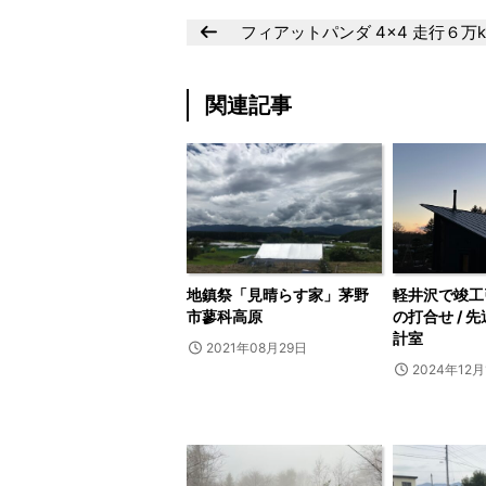
フィアットパンダ 4×4 走行６万
関連記事
地鎮祭「見晴らす家」茅野
軽井沢で竣工
市蓼科高原
の打合せ / 
計室
2021年08月29日
2024年12月