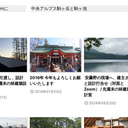
kmに
中央アルプス駒ヶ岳と駒ヶ池
引渡し、設計
2016年 今年もよろしくお願
安曇野の現場へ、建主
先週末の林建築設
いいたします
と設計打合せ（対面と
Zoom） / 先週末の林
2016年01月04日
計室
17日
2024年08月29日