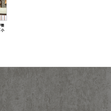
が整
「小