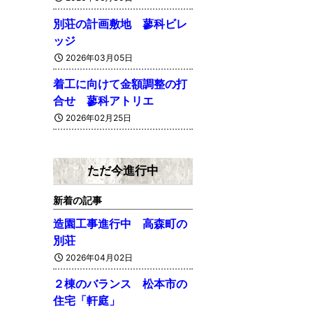
別荘の計画敷地 蓼科ビレ
ッジ
2026年03月05日
着工に向けて金額調整の打
合せ 蓼科アトリエ
2026年02月25日
ただ今進行中
新着の記事
造園工事進行中 高森町の
別荘
2026年04月02日
２棟のバランス 松本市の
住宅「軒庭」