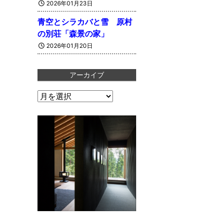
2026年01月23日
青空とシラカバと雪 原村
の別荘「森景の家」
2026年01月20日
アーカイブ
ア
ー
カ
イ
ブ