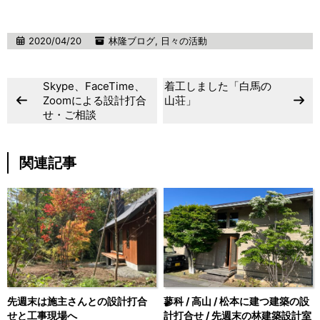
2020/04/20
林隆ブログ
,
日々の活動
Skype、FaceTime、
着工しました「白馬の
Zoomによる設計打合
山荘」
せ・ご相談
関連記事
先週末は施主さんとの設計打合
蓼科 / 高山 / 松本に建つ建築の設
せと工事現場へ
計打合せ / 先週末の林建築設計室