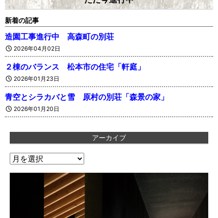
新着の記事
造園工事進行中 高森町の別荘
2026年04月02日
２棟のバランス 松本市の住宅「軒庭」
2026年01月23日
青空とシラカバと雪 原村の別荘「森景の家」
2026年01月20日
アーカイブ
ア
ー
カ
イ