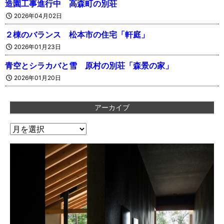
造園工事進行中 高森町の別荘
2026年04月02日
２棟のバランス 松本市の住宅「軒庭」
2026年01月23日
青空とシラカバと雪 原村の別荘「森景の家」
2026年01月20日
アーカイブ
ア
ー
カ
イ
ブ