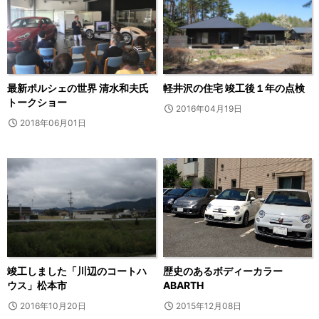
最新ポルシェの世界 清水和夫氏
軽井沢の住宅 竣工後１年の点検
トークショー
2016年04月19日
2018年06月01日
竣工しました「川辺のコートハ
歴史のあるボディーカラー
ウス」松本市
ABARTH
2016年10月20日
2015年12月08日