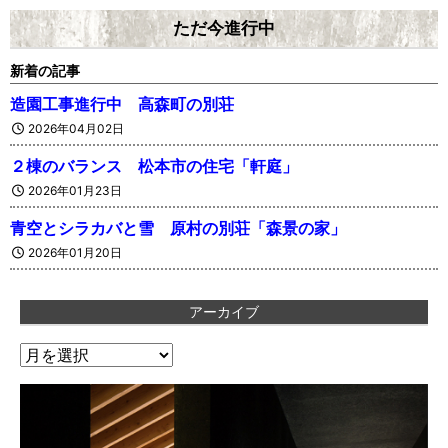
ただ今進行中
新着の記事
造園工事進行中 高森町の別荘
2026年04月02日
２棟のバランス 松本市の住宅「軒庭」
2026年01月23日
青空とシラカバと雪 原村の別荘「森景の家」
2026年01月20日
アーカイブ
ア
ー
カ