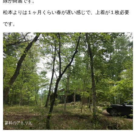
緑が綺麗です。
松本よりは１ヶ月くらい春が遅い感じで、上着が１枚必要
です。
蓼科のアトリエ