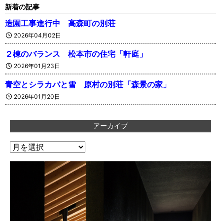
新着の記事
造園工事進行中 高森町の別荘
2026年04月02日
２棟のバランス 松本市の住宅「軒庭」
2026年01月23日
青空とシラカバと雪 原村の別荘「森景の家」
2026年01月20日
アーカイブ
ア
ー
カ
イ