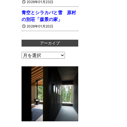
2026年01月23日
青空とシラカバと雪 原村
の別荘「森景の家」
2026年01月20日
アーカイブ
ア
ー
カ
イ
ブ