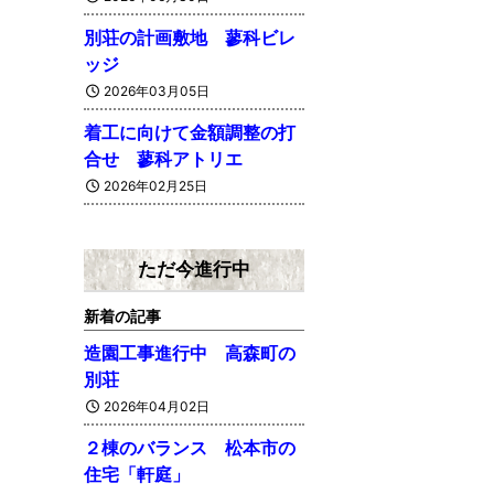
別荘の計画敷地 蓼科ビレ
ッジ
2026年03月05日
着工に向けて金額調整の打
合せ 蓼科アトリエ
2026年02月25日
ただ今進行中
新着の記事
造園工事進行中 高森町の
別荘
2026年04月02日
２棟のバランス 松本市の
住宅「軒庭」